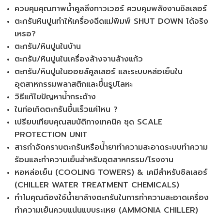
ควบคุมคุณภาพน้ำคูลลิ่งทาวเวอร์ ควบคุมพลังงานชิลเลอร์​
ตะกรันหินปูนทำให้เครื่องฉีดแม่พิมพ์ SHUT DOWN ได้จริง
เหรอ?​
ตะกรัน/หินปูนในบ้าน​
ตะกรัน/หินปูนในเครื่องล้างจานล้างแก้ว​
ตะกรัน/หินปูนในออยล์คูลเลอร์ และระบบหล่อเย็นใน
อุตสาหกรรมพลาสติกและขึ้นรูปโลหะ
วิธีแก้ไขปัญหาน้ำกระด้าง​
ในท่อเกิดตะกรันขึ้นเร็วแค่ไหน ?​
เปรียบเทียบคุณสมบัติทางเทคนิค ชุด SCALE
PROTECTION UNIT​
สารกำจัดคราบตะกรันหรือน้ำยาทำความสะอาดระบบทำความ
ร้อนและทำความเย็นสำหรับอุตสาหกรรม/โรงงาน​
หอหล่อเย็น (COOLING TOWERS) & เคมีสำหรับชิลเลอร์
(CHILLER WATER TREATMENT CHEMICALS)​
ทำไมคุณต้องใช้น้ำยาล้างตะกรันในการทำความสะอาดเครื่อง
ทำความเย็นควบแน่นแบบระเหย (AMMONIA CHILLER)​​