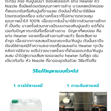
ตะกรัน หรือ หินปูนในน้ำ ซึ่งจะพบเยอะที่ แท่ง Heater หัว
Nozzle ซึ่งมีผลโดยต่อคุณภาพการล้าง บางเคสหนักหน่อย
ก็พบตะกรันหรือหินปูนที่จานเลย ดังน้นน้ำที่นำมาใช้มีผล
โดยตรงต่อเครื่อง แต่บางครั้งเราก็ไม่สามารถควบคุม
คุณภาพน้ำได้ 100% เนื่องจากรับน้ำมาใช้จากส่วนกลางอีกก
ที เป็นต้น บางครั้งส่วนกลางมีระบบกรองหินปูนแล้ว แต่ก็ยัง
เจอกับปัญหาตะกรันที่เครื่องล้างจาน ปัญหาที่พบบ่อย คือ
แท่ง Heater ของเครื่องล้างจานล้างแก้ว ช็อตเสียหาย
ชำรุด เนื่องจากการสะสมตัวของตะกรัน/หินปูน ดังนั้นเราจึง
ต้องใช้สารเคมีทำความสะอาดเครื่องและแท่ง Heater ทุกวัน
หลังการใช้งาน แต่ไม่วายบางครั้งเราก็ยังเจอตะกรัน/หินปูน
สะสม นำไปสู่ความเสียหายของแท่ง heater ในที่สุด เช่น
เดียวกันกับ หัว Nozzle ที่อาจจะอุดตันด้วย วิธีแก้ไขคือ
วิธีแก้ปัญหาแบบทั่วๆไป
1. การใช้สารเคมี​
1. การเติมสารเคมี​